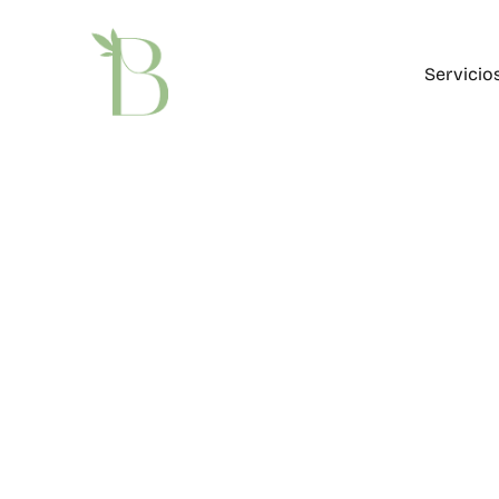
Servicio
Nutrición
Patologí
Educació
Perdida 
Alimenta
Intoleran
Aumento 