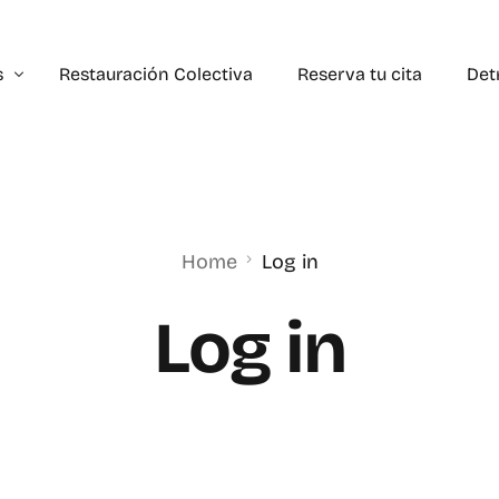
s
Restauración Colectiva
Reserva tu cita
Det
 Infantil
as Digestivas
Home
Log in
n Nutricional
Log in
de Peso
ción Vegana/Vegetariana
cias y alergias alimentarias
de la masa corporal